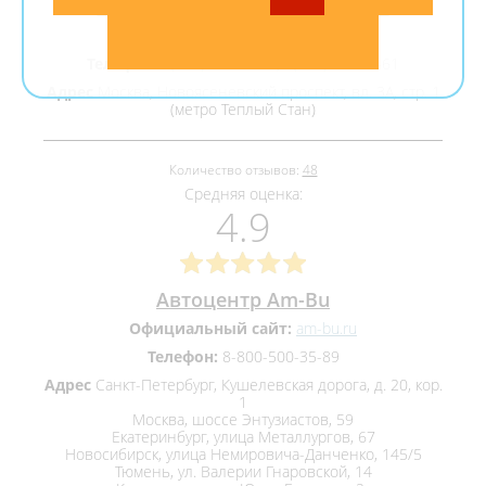
Официальный дилер DarCars
Официальный сайт:
darcars.ru
Телефон:
8(495)287-76-65, 8(800)555-81-61
Адрес
Москва, Новоясеневский проспект, вл. 3А, стр. 1
(метро Теплый Стан)
Количество отзывов:
48
Средняя оценка:
4.9
Автоцентр Am-Bu
Официальный сайт:
am-bu.ru
Телефон:
8-800-500-35-89
Адрес
Санкт-Петербург, Кушелевская дорога, д. 20, кор.
1
Москва, шоссе Энтузиастов, 59
Екатеринбург, улица Металлургов, 67
Новосибирск, улица Немировича-Данченко, 145/5
Тюмень, ул. Валерии Гнаровской, 14