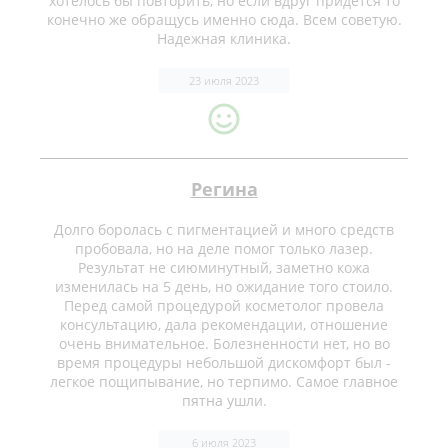
хотелось бы повторить, но если вдруг придётся то
конечно же обращусь именно сюда. Всем советую.
Надежная клиника.
23 июля 2023
Регина
Долго боролась с пигментацией и много средств
пробовала, но на деле помог только лазер.
Результат не сиюминутный, заметно кожа
изменилась на 5 день, но ожидание того стоило.
Перед самой процедурой косметолог провела
консультацию, дала рекомендации, отношение
очень внимательное. Болезненности нет, но во
время процедуры небольшой дискомфорт был -
легкое пощипывание, но терпимо. Самое главное
пятна ушли.
6 июля 2023