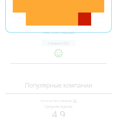
молодой, но отнеслась профессионально. Решение
проблемы с полипом было безболезненным и
довольно быстрым, даже больничный не
понадобилось брать. Дышу теперь носом отлично,
чему невероятно рад. Качество жизни выше в разы
- ведь храпеть перестал, жена не нервничает и
тоже спит хорошо.
9 февраля 2023
Популярные компании
Количество отзывов:
50
Средняя оценка:
4.9