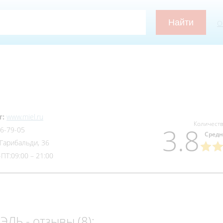
О
т:
www.miel.ru
Количеств
3.8
86-79-05
Средн
 Гарибальди, 36
ПТ:09:00 – 21:00
ЛЬ - отзывы (8):