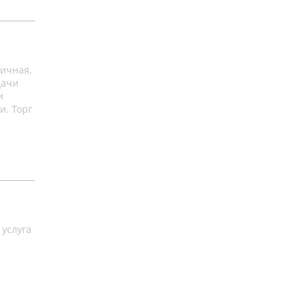
личная,
дачи
и
и. Торг
 услуга