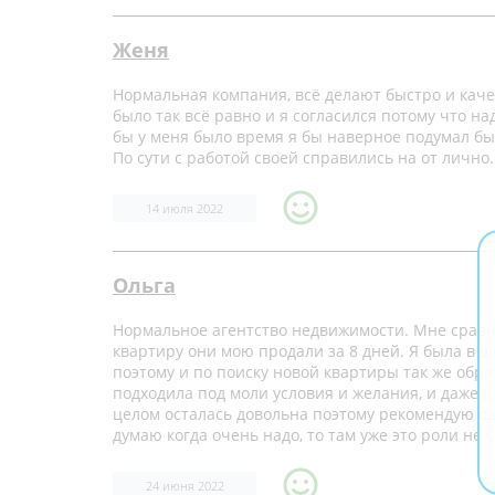
Женя
Нормальная компания, всё делают быстро и кач
было так всё равно и я согласился потому что на
бы у меня было время я бы наверное подумал бы 
По сути с работой своей справились на от лично.
14 июля 2022
Ольга
Нормальное агентство недвижимости. Мне сравнит
квартиру они мою продали за 8 дней. Я была в шо
поэтому и по поиску новой квартиры так же обр
подходила под моли условия и желания, и даже р
целом осталась довольна поэтому рекомендую од
думаю когда очень надо, то там уже это роли не 
24 июня 2022