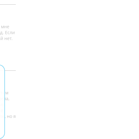
 мне
д. Если
й нет.
стим
пела,
ью
 в
е, но я