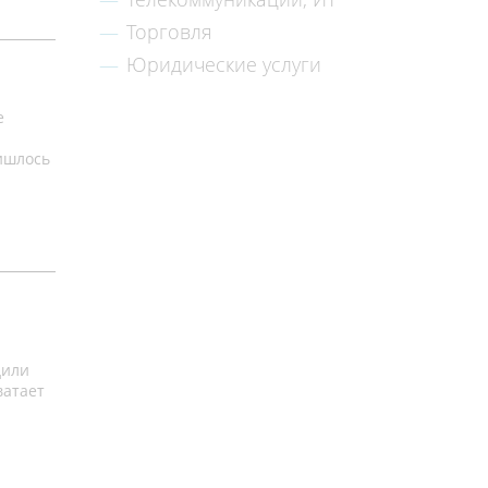
Торговля
Юридические услуги
е
ришлось
дили
ватает