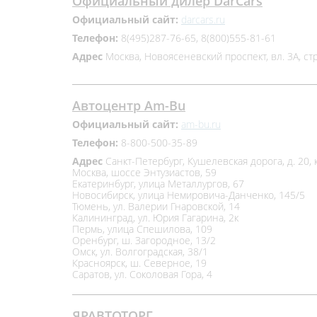
Официальный дилер DarCars
Официальный сайт:
darcars.ru
Телефон:
8(495)287-76-65, 8(800)555-81-61
Адрес
Москва, Новоясеневский проспект, вл. 3А, стр
Автоцентр Am-Bu
Официальный сайт:
am-bu.ru
Телефон:
8-800-500-35-89
Адрес
Санкт-Петербург, Кушелевская дорога, д. 20, к
Москва, шоссе Энтузиастов, 59
Екатеринбург, улица Металлургов, 67
Новосибирск, улица Немировича-Данченко, 145/5
Тюмень, ул. Валерии Гнаровской, 14
Калининград, ул. Юрия Гагарина, 2к
Пермь, улица Спешилова, 109
Оренбург, ш. Загородное, 13/2
Омск, ул. Волгоградская, 38/1
Красноярск, ш. Северное, 19
Саратов, ул. Соколовая Гора, 4
ЯРАВТОТОРГ