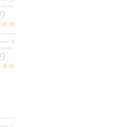
оценка:
.9
зывов:
48
оценка:
.9
зывов:
67