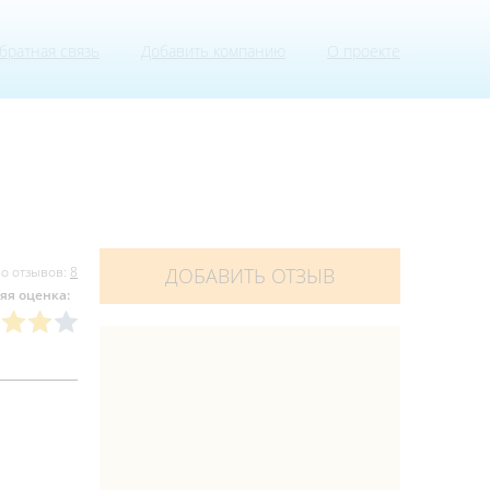
братная связь
Добавить компанию
О проекте
о отзывов:
8
ДОБАВИТЬ ОТЗЫВ
яя оценка: