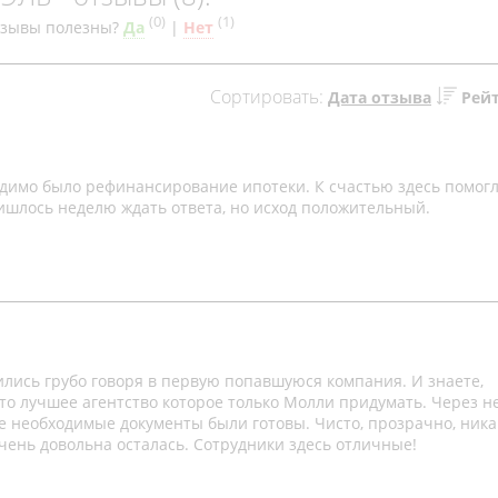
(
0
)
(
1
)
тзывы полезны?
Да
|
Нет
Сортировать:
Дата отзыва
Рей
одимо было рефинансирование ипотеки. К счастью здесь помог
ишлось неделю ждать ответа, но исход положительный.
лись грубо говоря в первую попавшуюся компания. И знаете,
то лучшее агентство которое только Молли придумать. Через 
 необходимые документы были готовы. Чисто, прозрачно, ника
очень довольна осталась. Сотрудники здесь отличные!