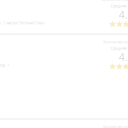
Средняя 
4
. 1 (метро Теплый Стан)
Количество от
Средняя 
4
ор. 1
Количество от