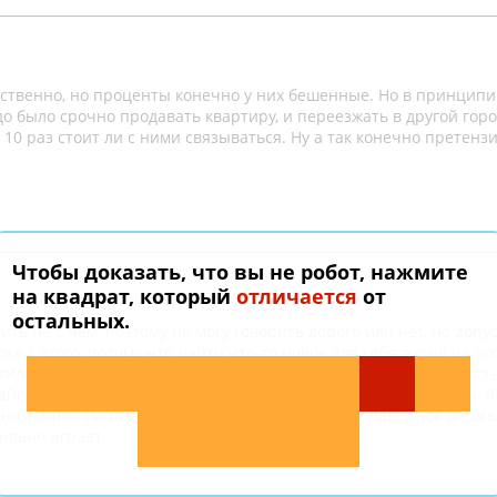
ественно, но проценты конечно у них бешенные. Но в принципи
до было срочно продавать квартиру, и переезжать в другой горо
10 раз стоит ли с ними связываться. Ну а так конечно претензи
Чтобы доказать, что вы не робот, нажмите
на квадрат, который
отличается
от
остальных.
ь не с чем, поэтому не могу говорить дорого или нет, но допу
ке с этого, потому что найти что-то новое для себя я ещё не ус
атилась к ним. Новую квартиру нашли ещё быстро. Она полност
айон нужный, поэтому быстро смогла определится с выбором. Я
нозначно! По цене услуг конечно можно найти наверное дешевл
сильно играет.