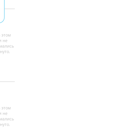
 этом
и не
имались
нуто.
 этом
и не
имались
нуто.