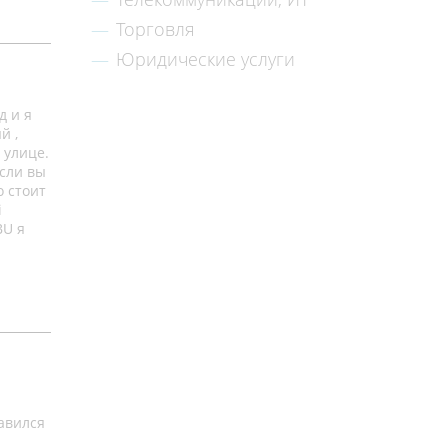
Торговля
Юридические услуги
д и я
й ,
 улице.
если вы
о стоит
i
BU я
равился