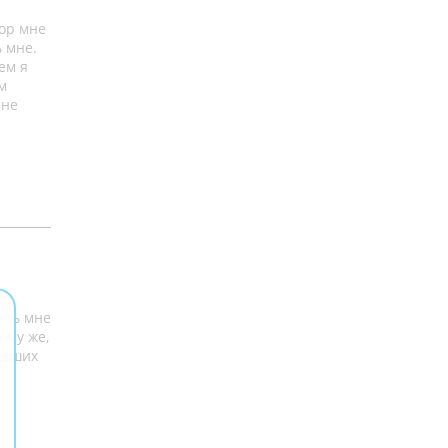
ор мне
 мне.
ем я
м
 не
й
ить мне
ому же,
авших
х