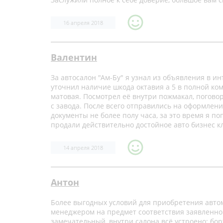
16 апреля 2018
Валентин
За автосалон "Ам-Бу" я узнал из объявления в ин
уточнил наличие шкода октавия а 5 в полной ко
матовая. Посмотрел её внутри пожмакал, поговор
с завода. После всего отправились на оформлени
документы не более полу часа, за это время я п
продали действительно достойное авто бизнес кл
14 апреля 2018
Антон
Более выгодных условий для приобретения автом
менеджером на предмет соответствия заявленн
замечательный, внутри салона всё устроено: бо