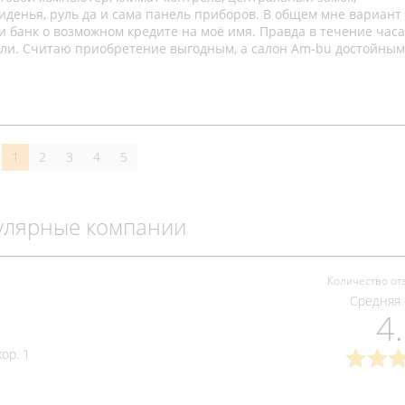
денья, руль да и сама панель приборов. В общем мне вариант
и банк о возможном кредите на моё имя. Правда в течение часа
или. Считаю приобретение выгодным, а салон Am-bu достойным
1
2
3
4
5
улярные компании
Количество от
Средняя 
4
ор. 1