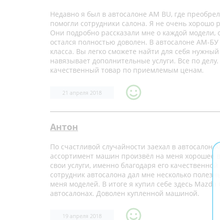
Недавно я был в автосалоне AM BU, где преобр
помогли сотрудники салона. Я не очень хорошо 
Они подробно рассказали мне о каждой модели, 
остался полностью доволен. В автосалоне АМ-Б
класса. Вы легко сможете найти для себя нужный
навязывает дополнительные услуги. Все по делу.
качественный товар по приемлемым ценам.
21 апреля 2018
Антон
По счастливой случайности заехал в автосалон 
ассортимент машин произвёл на меня хорошее в
свои услуги, именно благодаря его качественной
сотрудник автосалона дал мне несколько полезн
меня моделей. В итоге я купил себе здесь Mazda 
автосалонах. Доволен купленной машиной.
19 апреля 2018