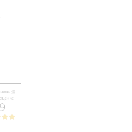
.
зывов:
48
оценка:
.9