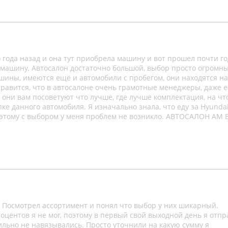
о года назад и она тут приобрела машину и вот прошел почти го
машину. Автосалон достаточно большой, выбор просто огромны
шины, имеются ещё и автомобили с пробегом, они находятся на
нравится, что в автосалоне очень грамотные менеджеры, даже 
они вам посоветуют что лучше, где лучше комплектация, на чт
пке данного автомобиля. Я изначально знала, что еду за Hyunda
поэтому с выбором у меня проблем не возникло. АВТОСАЛОН AM 
. Посмотрел ассортимент и понял что выбор у них шикарный.
роцентов я не мог, поэтому в первый свой выходной день я отп
ильно не навязывались. Просто уточнили на какую сумму я