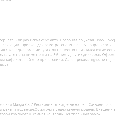
тернете. Как раз искал себе авто. Позвонил по указанному номе
мплектации. Приехал для осмотра, она мне сразу понравилась, 
ил с менеджером о минусах, он не честно признался какие есть
е, кстате цена ниже почти на 8% чем у других диллеров. Офор
опил кофе который мне приготовили. Салон рекомендую, не подв
асса.
обиля Мазда СХ-7 Рестайлинг я нигде не нашел. Созвонился с
ой цены и подъехал.Осмотрел предложенную модель. Внешний 
ртовой компьютер, климат контроль, центральный замок,