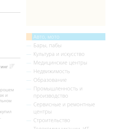
Авто, мото
Бары, пабы
Культура и искусство
Медицинские центры
тинг
Недвижимость
Образование
Промышленность и
хорошем
производство
ак и
альном
Сервисные и ремонтные
центры
 купил
.
Строительство
Телекоммуникации, ИТ