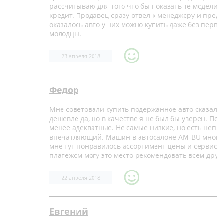
рассчитываю для того что бы показать те модели
кредит. Продавец сразу отвел к менеджеру и пр
оказалось авто у них можно купить даже без пер
молодцы.
23 апреля 2018
Федор
Мне советовали купить подержанное авто сказали
дешевле да, но в качестве я не был бы уверен. 
менее адекватные. Не самые низкие, но есть неп
впечатляющий. Машин в автосалоне AM-BU много 
мне тут понравилось ассортимент цены и серви
платежом могу это место рекомендовать всем др
22 апреля 2018
Евгений