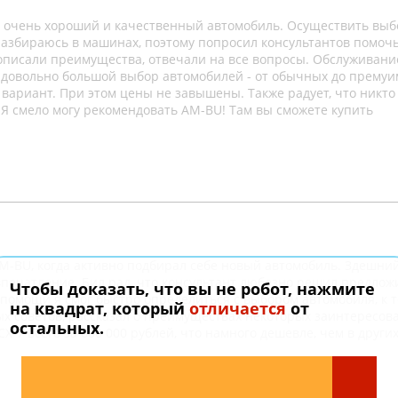
ел очень хороший и качественный автомобиль. Осуществить выб
разбираюсь в машинах, поэтому попросил консультантов помочь
описали преимущества, отвечали на все вопросы. Обслуживани
У довольно большой выбор автомобилей - от обычных до премуи
 вариант. При этом цены не завышены. Также радует, что никто
 Я смело могу рекомендовать AM-BU! Там вы сможете купить
AM-BU, когда активно подбирал себе новый автомобиль. Здешни
печатление. Бил рад, что консультант любезно решил предлож
Чтобы доказать, что вы не робот, нажмите
 помощи я смог быстро определиться с выбором автомобиля, к т
на квадрат, который
отличается
от
ых советов, рассказал о преимуществах некоторых заинтересов
остальных.
CX-7 всего за 600 000 рублей, что намного дешевле, чем в други