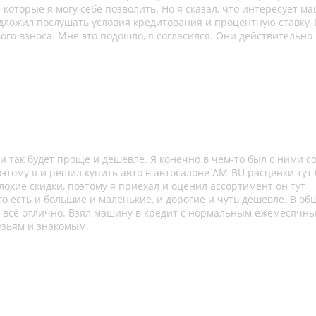
 которые я могу себе позволить. Но я сказал, что интересует м
едложил послушать условия кредитования и процентную ставку. 
вого взноса. Мне это подошло, я согласился. Они действительно
 так будет проще и дешевле. Я конечно в чем-то был с ними с
Поэтому я и решил купить авто в автосалоне AM-BU расценки тут
лохие скидки, поэтому я приехал и оценил ассортимент он тут
есть и большие и маленькие, и дорогие и чуть дешевле. В об
с все отлично. Взял машину в кредит с нормальным ежемесячн
узьям и знакомым.