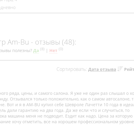
дневно
р Am-Bu - отзывы (48):
(
8
)
(
0
)
тзывы полезны?
Да
|
Нет
Сортировать:
Дата отзыва
Рей
го ряда, цены, и самого салона. Я уже не один раз слышал о 
нду. Отзывался только положительно, как о самом автосалоне, т
не. Вот и я в AM-BU купил себе Шевроле Лачетти 10 года в иде
ль дали гарантию на два года. Да же если что и случиться, то
ока машина меня не подводит. Ездит как надо. Цена за которую
ивание хочу отметить, все на хорошем профессиональном уровне