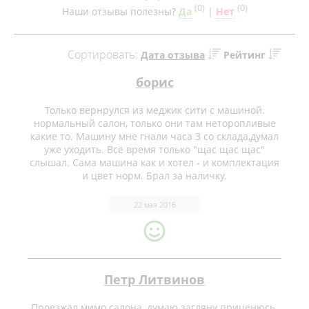
(
0
)
(
0
)
Наши отзывы полезны?
Да
|
Нет
Сортировать:
Дата отзыва
Рейтинг
борис
Только вернрулся из меджик сити с машиной.
нормальный салон, только они там неторопливые
какие то. Машину мне гнали часа 3 со склада,думал
уже уходить. Всё время только "щас щас щас"
слышал. Сама машина как и хотел - и комплектация
и цвет норм. Брал за наличку.
22 мая 2016
Петр Литвинов
Проезжал мимо салона, думаю загляну приценюсь.