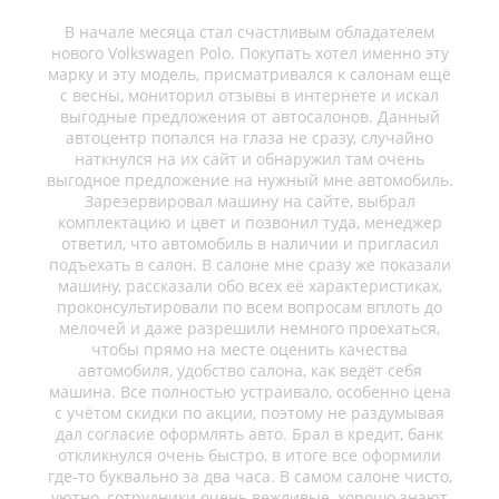
В начале месяца стал счастливым обладателем
нового Volkswagen Polo. Покупать хотел именно эту
марку и эту модель, присматривался к салонам ещё
с весны, мониторил отзывы в интернете и искал
выгодные предложения от автосалонов. Данный
автоцентр попался на глаза не сразу, случайно
наткнулся на их сайт и обнаружил там очень
выгодное предложение на нужный мне автомобиль.
Зарезервировал машину на сайте, выбрал
комплектацию и цвет и позвонил туда, менеджер
ответил, что автомобиль в наличии и пригласил
подъехать в салон. В салоне мне сразу же показали
машину, рассказали обо всех её характеристиках,
проконсультировали по всем вопросам вплоть до
мелочей и даже разрешили немного проехаться,
чтобы прямо на месте оценить качества
автомобиля, удобство салона, как ведёт себя
машина. Все полностью устраивало, особенно цена
с учётом скидки по акции, поэтому не раздумывая
дал согласие оформлять авто. Брал в кредит, банк
откликнулся очень быстро, в итоге все оформили
где-то буквально за два часа. В самом салоне чисто,
уютно, сотрудники очень вежливые, хорошо знают