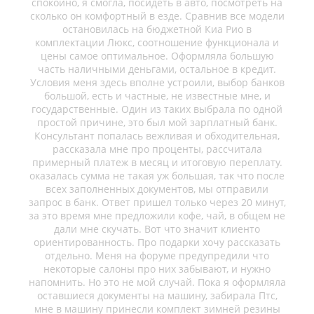
спокойно, я смогла, посидеть в авто, посмотреть на
сколько он комфортный в езде. Сравнив все модели
остановилась на бюджетной Киа Рио в
комплектации Люкс, соотношение функционала и
цены самое оптимальное. Оформляла большую
часть наличными деньгами, остальное в кредит.
Условия меня здесь вполне устроили, выбор банков
большой, есть и частные, не известные мне, и
государственные. Один из таких выбрала по одной
простой причине, это был мой зарплатный банк.
Консультант попалась вежливая и обходительная,
рассказала мне про проценты, рассчитала
примерный платеж в месяц и итоговую переплату.
оказалась сумма не такая уж большая, так что после
всех заполненных документов, мы отправили
запрос в банк. Ответ пришел только через 20 минут,
за это время мне предложили кофе, чай, в общем не
дали мне скучать. Вот что значит клиенто
ориентированность. Про подарки хочу рассказать
отдельно. Меня на форуме предупредили что
некоторые салоны про них забывают, и нужно
напомнить. Но это не мой случай. Пока я оформляла
оставшиеся документы на машину, забирала Птс,
мне в машину принесли комплект зимней резины