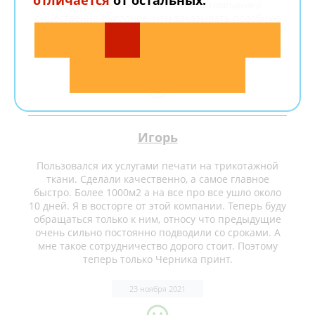
отличается
от остальных.
сотрудничать с отечественной компанией
существенно выгоднее, чем заказывать подобную
услугу где-то за рубежом.
12 января 2022
Игорь
Пользовался их услугами печати на трикотажной
ткани. Сделали качественно, а самое главное
быстро. Более 1000м2 а на все про все ушло около
10 дней. Я в восторге от этой компании. Теперь буду
обращаться только к ним, относу что предыдущие
очень сильно постоянно подводили со сроками. А
мне такое сотрудничество дорого стоит. Поэтому
теперь только Черника принт.
23 ноября 2021