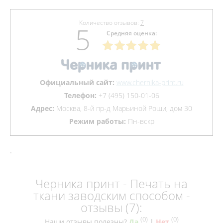
Количество отзывов:
7
5
Средняя оценка:
Официальный сайт:
www.chernika-print.ru
Телефон:
+7 (495) 150-01-06
Адрес:
Москва, 8-й пр-д Марьиной Рощи, дом 30
Режим работы:
Пн-вскр
.
Черника принт - Печать на
ткани заводским способом -
отзывы (7):
(
0
)
(
0
)
Наши отзывы полезны?
Да
|
Нет