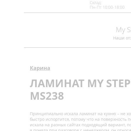
Склад:
Пн-Пт 10:00-18:00
My S
Наши от
Карина
ЛАМИНАТ MY STEP
MS238
Принципиально искала ламинат на кухню – не хот
быстро испортится, потому что на поверхность п
искала на разных сайтах подходящий вариант, по
я поняла при разговоре с менеджером, он относ