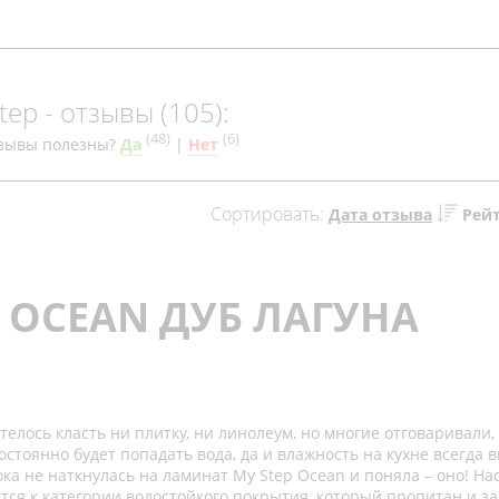
tep - отзывы (105):
(
48
)
(
6
)
зывы полезны?
Да
|
Нет
Сортировать:
Дата отзыва
Рей
 OCEAN ДУБ ЛАГУНА
елось класть ни плитку, ни линолеум, но многие отговаривали, 
остоянно будет попадать вода, да и влажность на кухне всегда 
ка не наткнулась на ламинат My Step Ocean и поняла – оно! На
ится к категории водостойкого покрытия, который пропитан и 