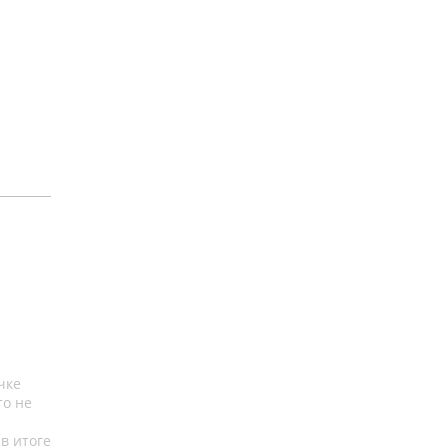
чке
то не
в итоге