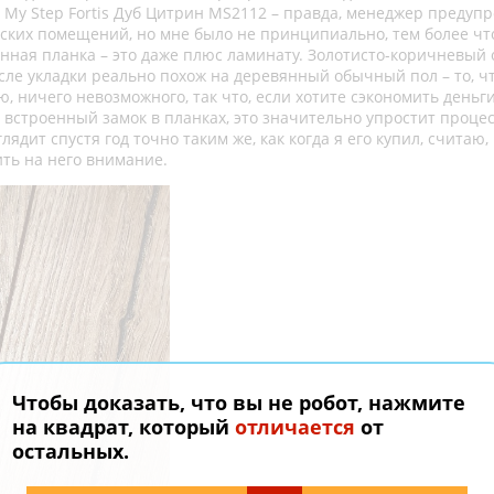
 My Step Fortis Дуб Цитрин MS2112 – правда, менеджер предупр
ских помещений, но мне было не принципиально, тем более чт
нная планка – это даже плюс ламинату. Золотисто-коричневый 
осле укладки реально похож на деревянный обычный пол – то, чт
, ничего невозможного, так что, если хотите сэкономить деньг
ь встроенный замок в планках, это значительно упростит процес
лядит спустя год точно таким же, как когда я его купил, считаю,
ть на него внимание.
Чтобы доказать, что вы не робот, нажмите
на квадрат, который
отличается
от
остальных.