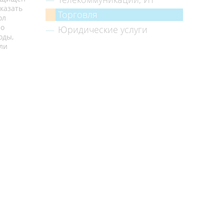
аказать
Торговля
ол
ло
Юридические услуги
оды,
 ли