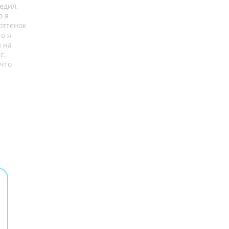
едил,
о я
оттенок
о я
и на
с.
 что