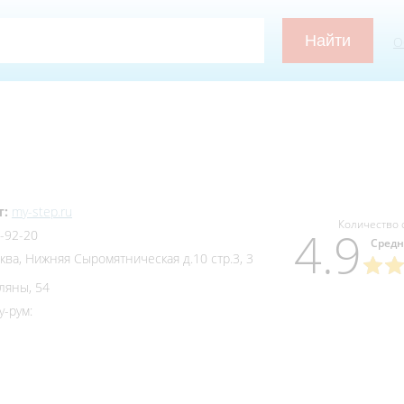
О
т:
my-step.ru
Количество 
4.9
-92-20
Средн
ва, Нижняя Сыромятническая д.10 стр.3, 3
оляны, 54
-рум: