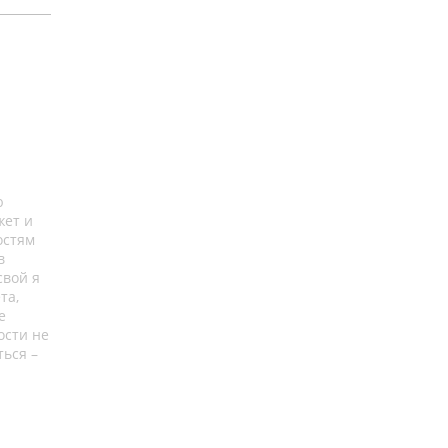
ю
жет и
остям
в
свой я
та,
е
ости не
ться –