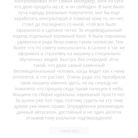
контролировал этот самый менеджер, хотя по сути
его дело продать ив сё, и он свободен. В зале было
куча народу, реальные покупатели, мог бы еще
заработать консультируя и помогая кому то, но нет,
стоял до последнего со мной, чтоб всё было
оформлено и сделано четко. За индивидуальный
подход отдельный огромный балл. Я была поражена
, удивлена и рада безусловно таким сервисом. Тем
более что по совету консультанта, в салоне я так же
оформила и страховку на машину у специально
обученных людей. Быстро, без очередей. Итог
такой, что даже самый каменный
безэмоциональный человек, когда видит как к нему
относятся, и тот растает. Очень рада что приобрела
свою машину именно здесь, не на секунду не
пожалела что пришла сюда тыкая пальцем в неба.
Машина по сборке идеальна, нареканий просто нет.
За рулем уже пол года, поэтому судить на эту тему
думаю уже имею право. Определенно рекомендую
данный автосалон, достойный и не один десяток
отзывов тому реальное подтверждение!
1 июня 2022