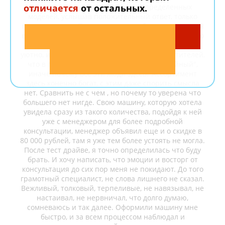
отличается
от остальных.
позвонила узнала за наличии определенных
моделей, услышав положительный ответ, только
потом и пошла. Пришла, и честно было в ступоре. Я
вообще не представляла его себе таким каким я его
увидела. Огромный салон, просторно, комфортно,
уютно, и было достаточное количество посетителей,
что в голове сыграло "значит салон достойный",
иначе почему все эти люди здесь? Ассортимент
здесь конечно богат, с этим даже спорить смысла
нет. Сравнить не с чем , но почему то уверена что
большего нет нигде. Свою машину, которую хотела
увидела сразу из такого количества, подойдя к ней
уже с менеджером для более подробной
консультации, менеджер объявил еще и о скидке в
80 000 рублей, там я уже тем более устоять не могла.
После тест драйве, я точно определилась что буду
брать. И хочу написать, что эмоции и восторг от
консультация до сих пор меня не покидают. До того
грамотный специалист, не слова лишнего не сказал.
Вежливый, толковый, терпеливые, не навязывал, не
настаивал, не нервничал, что долго думаю,
сомневаюсь и так далее. Оформили машину мне
быстро, и за всем процессом наблюдал и