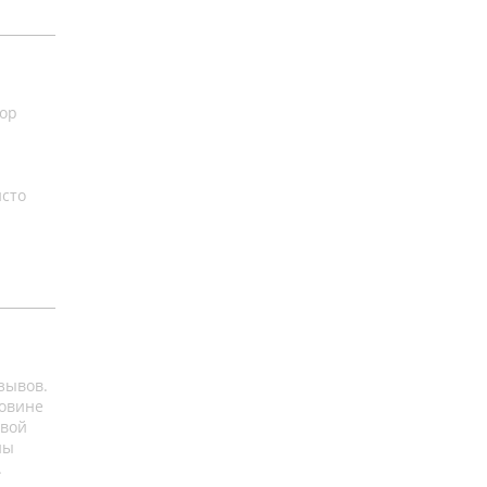
бор
исто
зывов.
ловине
овой
ны
.