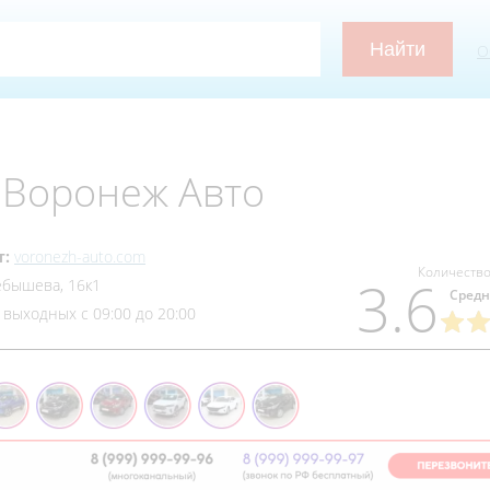
О
Воронеж Авто
т:
voronezh-auto.com
Количество
3.6
ебышева, 16к1
Средн
 выходных с 09:00 до 20:00