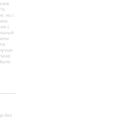
ронеж
 То
е, но с
 мне
еня с
альный
шины
ипа
 лучше
Haval
 было
ди без