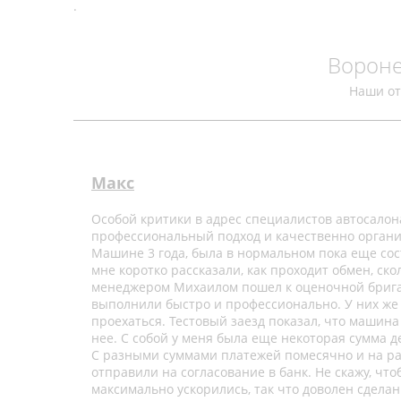
.
Воронеж
Наши о
Макс
Особой критики в адрес специалистов автосалона
профессиональный подход и качественно организ
Машине 3 года, была в нормальном пока еще сос
мне коротко рассказали, как проходит обмен, с
менеджером Михаилом пошел к оценочной бригад
выполнили быстро и профессионально. У них же 
проехаться. Тестовый заезд показал, что машин
нее. С собой у меня была еще некоторая сумма д
С разными суммами платежей помесячно и на раз
отправили на согласование в банк. Не скажу, чт
максимально ускорились, так что доволен сдела