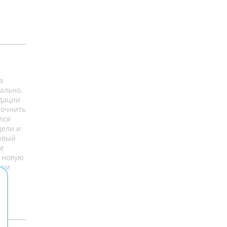
а
ально.
ндации
точнить
лся
дели и
ервый
не
о новую
рри