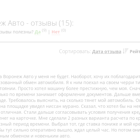
 Авто - отзывы (15):
(
9
)
(
0
)
тзывы полезны?
Да
|
Нет
Сортировать:
Дата отзыва
Рей
 Воронеж Авто у меня не будет. Наоборот, хочу их поблагодарит
ованный обмен автомобиля. Я к ним поехал на своем черри ти
тоянии. Просто хотел машину более престижную, чем моя. Сна
колько по времени занимает оформление документов. Дальше вме
е. Требовалось выяснить, на сколько тянет мой автомобиль. О
на площадке увидел ниссан мурано. Сказал, что хотел бы на не
а отличная. Стали дальше согласовывать условия получения кре
енег на карточке. Мне сделали 2 разных варианта расчета по к
ный период времени. Выбрал тот, где ставка пониже и мой кр
обы тут сильно оперативно вышло, ждал целый час. Но потом он
нным обменом и новеньким авто.