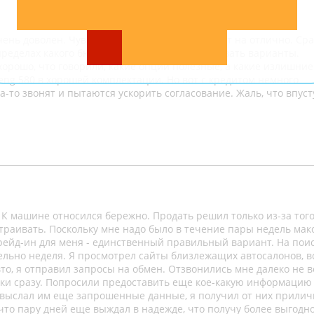
ень доволен. Чувствуется, что свое дело знают на отлично. Сра
пределах какого бюджета. Потом стали показывать варианты.
хорошо, что говорили, какие опции полезные, а какие излишние
eng 580 в хорошей комплектации. Но вот с кредитом немного
да-то звонят и пытаются ускорить согласование. Жаль, что впус
. К машине относился бережно. Продать решил только из-за того
траивать. Поскольку мне надо было в течение пары недель ма
 трейд-ин для меня - единственный правильный вариант. На пои
ельно неделя. Я просмотрел сайты близлежащих автосалонов, в
то, я отправил запросы на обмен. Отзвонились мне далеко не в
ски сразу. Попросили предоставить еще кое-какую информацию
я выслал им еще запрошенные данные, я получил от них прили
то пару дней еще выждал в надежде, что получу более выгодн