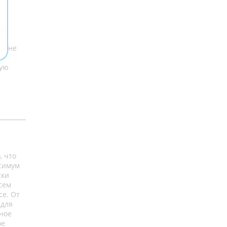
зу
 и не
тую
, что
ксимум
ски
сем
се. От
 для
чное
ое