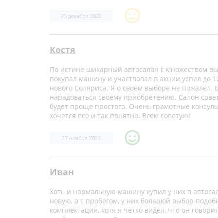
23 декабря 2022
Костя
По истине шикарный автосалон с множеством выг
покупал машину и участвовал в акции успел до 1
нового Соляриса. Я о своём выборе не пожалел. Б
нарадоваться своему приобретению. Салон совет
будет проще простого. Очень грамотные консул
хочется все и так понятно. Всем советую!
27 ноября 2022
Иван
Хоть и нормальную машину купил у них в автосало
новую, а с пробегом, у них большой выбор подоб
комплектации, хотя я четко видел, что он говори