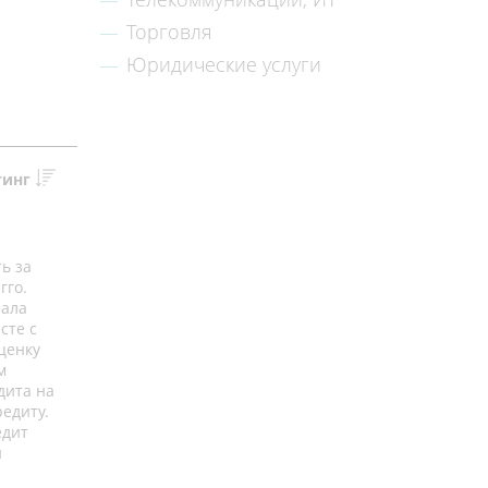
Торговля
Юридические услуги
тинг
ь за
гго.
чала
сте с
ценку
м
дита на
редиту.
едит
и