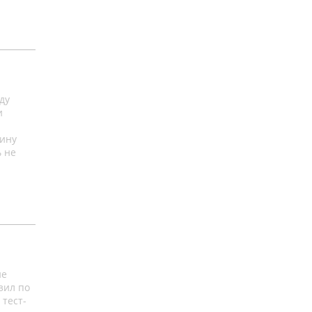
ду
и
шину
 не
не
зил по
 тест-