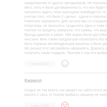
предложение от других автодилеров. Но поскольк
Авто. Хоть и была договоренность, что все будет
пришлось ждать, пока оценщики освободятся, то 
учетом того, что было 2 сделки - сдачи и покупк
помогали нормально. Для начала мы со специал
полуслова, не пришлось талдычить одно и тоже 
платеж по кредиту, заверили, что суммы, что вы
бренда джилли и хавал. Обе марки были достойн
ниссана. Мне также предлагали посмотреть б/у 
быть первым автовладельцев машины и быть увер
H6, решил этот автомобиль оформлять. Длилось вс
получить также подарок. Причем я сам его выбра
3 августа 2022
Кирилл
Скидок не так много, как увидел на сайте этого 
малого 2 часа. И толком выбрать машину не полу
2 августа 2022