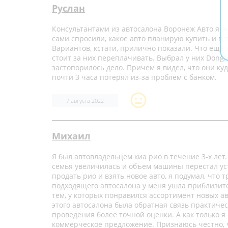
Руслан
Консультантами из автосалона Воронеж Авто я оч
сами спросили, какое авто планирую купить и в 
Вариантов, кстати, прилично показали. Что еще 
стоит за них переплачивать. Выбрал у них Dongf
застопорилось дело. Причем я видел, что они ку
почти 3 часа потерял из-за проблем с банком.
7 августа 2022
Михаил
Я был автовладельцем киа рио в течение 3-х лет
семья увеличилась и объем машины перестал ус
продать рио и взять новое авто, я подумал, что
подходящего автосалона у меня ушла приблизит
тем, у которых понравился ассортимент новых ав
этого автосалона была обратная связь практиче
проведения более точной оценки. А как только 
коммерческое предложение. Признаюсь честно, ч