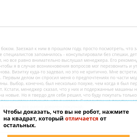
боком. Заезжал к ним в прошлом году, просто посмотреть, что з
 специалистов запомнилось - консультировали без спешки, дет
л, но все равно внимательно выслушал менеджера. Его рекоме
 чтобы я в случае возникновения вопросов мог перезвонить и у
нова. Визитку куда-то задевал, но это не критично. Мне встрети
ь. Первым делом он спросил меня о предпочтениях по части мо
ны. Выбор, конечно, был несколько похуже, чем когда я был п
. Кстати, менеджер сказал, что у них и подержанные машины 
а новые. Но я твердо для себя решил, что буду покупать тольк
 том ценовом сегменте, что я назвал. С кредитом на покупку че
5 час., но все равно доволен покупкой.
Чтобы доказать, что вы не робот, нажмите
на квадрат, который
отличается
от
остальных.