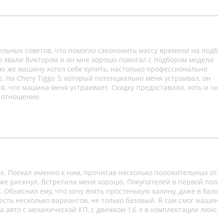
ельных советов, что помогло сэкономить массу времени на под
о звали Виктором и он мне хорошо помогал с подбором модели
ую же машину хотел себе купить, настолько профессионально
На Chery Tiggo 3, который потенциально меня устраивал, он
я, что машина меня устраивает. Скидку предоставили, хоть и ч
 отношение.
бек. Поехал именно к ним, прочитав несколько положительных от
 же рискнул. Встретили меня хорошо. Покупателей в первой по
. Объяснил ему, что хочу взять простенькую калину, даже в баз
 есть несколько вариантов, не только базовый. Я сам смог маши
а авто с механической КП, с движком 1,6 л в комплектации люкс