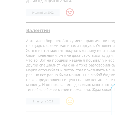
драйв ждал целых 2 часа.
9 сентября 2022
Валентин
Автосалон Воронеж Авто у меня практически под 
площадка, какими машинами торгуют. Отношение
Хотя я на тот момент покупать машину не спеши
были полезными, он мне даже свою визитку дал,
что-то. Вот на прошлой неделе я побывал у них с
другой специалист, мы с ним тоже разговорилис
марки автомобиля и потом стал показывать маши
раз. Но все равно были машины на любой бюджет
плохо представлены и цены на них пониже, чем н
машину. И он показал мне довольно много авто в
тигго было более-менее нормально. Ждал около 1,
11 августа 2022