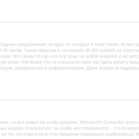
одных предложений на одно из которых я тоже попал. В том го
2.00 часов. Таким образом я сэкономил 40 000 рублей на покупк
олее того скажу что до сих пор езжу на новой машине и не могу
ую всем, тем более что со специалистами как здесь купить ма
ьтации, развёрнутые и информативные. Даже вопросов задавать
не, но все равно не особо доволен. Mitsubishi Outlander взял 
ных машин. Консультант не особо мне понравился - что-то моро
т не то, что надо (сам в этих машинах нормально разбираюсь). И