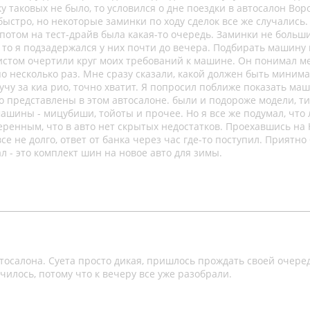
у таковых не было, то условился о дне поездки в автосалон Во
 быстро, но некоторые заминки по ходу сделок все же случались.
потом на тест-драйв была какая-то очередь. Заминки не больши
и, то я подзадержался у них почти до вечера. Подбирать машину
истом очертили круг моих требований к машине. Он понимал м
по несколько раз. Мне сразу сказали, какой должен быть миним
ручу за киа рио, точно хватит. Я попросил поближе показать ма
о представлены в этом автосалоне. были и подороже модели, т
машины - мицубиши, тойоты и прочее. Но я все же подумал, что
енным, что в авто нет скрытых недостатков. Проехавшись на 
е не долго, ответ от банка через час где-то поступил. Приятно
л - это комплект шин на новое авто для зимы.
автосалона. Суета просто дикая, пришлось прождать своей очере
чилось, потому что к вечеру все уже разобрали.