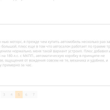
н нью моторс, я прежде чем купить автомобиль несколько раз з
 большой, плюс еще в том что автосалон работает по грамме т
оценили нормально, меня такой вариант устроил. Плюс добавил 
8 на 180 л.с. с МКПП., автоматическую коробку в принципе не
ве, ощущения от вождения совсем не те, механика и удобнее, и
 примерно за час.
3
4
5
6
7