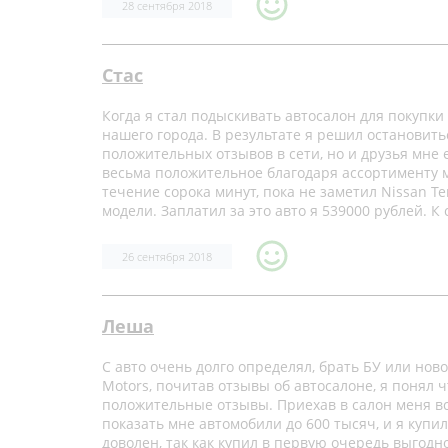
28 сентября 2018
Стас
Когда я стал подыскивать автосалон для покупк
нашего города. В результате я решил остановитьс
положительных отзывов в сети, но и друзья мне
весьма положительное благодаря ассортименту м
течение сорока минут, пока не заметил Nissan T
модели. Заплатил за это авто я 539000 рублей. 
26 сентября 2018
Леша
С авто очень долго определял, брать БУ или но
Motors, почитав отзывы об автосалоне, я понял ч
положительные отзывы. Приехав в салон меня вс
показать мне автомобили до 600 тысяч, и я купил
доволен, так как купил в первую очередь выгодн