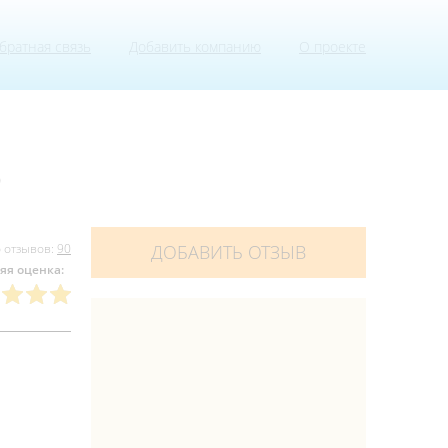
братная связь
Добавить компанию
О проекте
5
 отзывов:
90
ДОБАВИТЬ ОТЗЫВ
яя оценка: