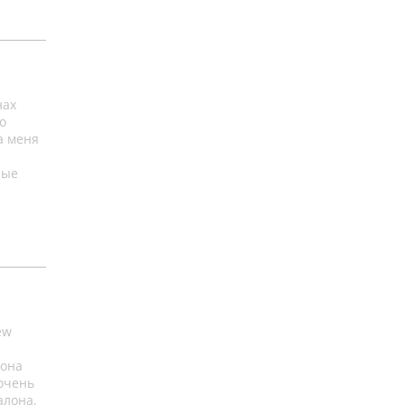
нах
о
а меня
ные
.
ew
лона
 очень
алона.