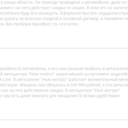
го конца области. По приезду проводили к автомобилю, дали по
мент на него действует скидка по акции. Я взял его за наличку
степенно буду его оснащать. Оформили быстро, подарили стра
а дорогу не вписали скидкой в основной договор, а перевели о
н, без проблем приобрел то, что хотел.
иобрести автомобиль, а его нам решили выбрать в автосалон
. В автоцентре "New motors" широчайший ассортимент моделей,
 X-Line. В автосалоне "Нью моторс" работает внимательный мен
ктации. Машина нам обошлась в 549 900 рублей, а эта цена н
к как на нее действовала скидка. В автоцентре "Нью моторс"
и там есть даже комната для ожидания со всеми удобствами.