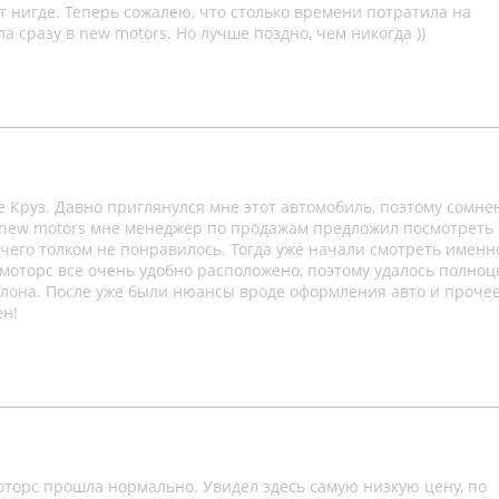
ет нигде. Теперь сожалею, что столько времени потратила на
а сразу в new motors. Но лучше поздно, чем никогдa ))
 Круз. Давно приглянулся мне этот автомобиль, поэтому сомне
е new motors мне менеджер по продажам предложил посмотреть
ичего толком не понравилось. Тогда уже начали смотреть именн
моторс все очень удобно расположено, поэтому удалось полно
алона. После уже были нюансы вроде оформления авто и прочее
ен!
оторс прошла нормально. Увидел здесь самую низкую цену, по