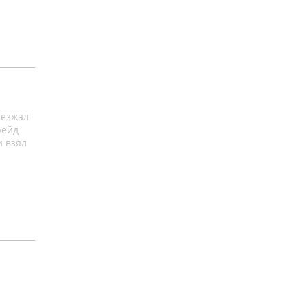
аезжал
рейд-
и взял