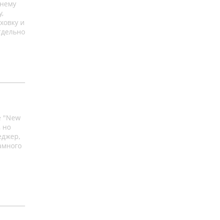
 нему
,
ховку и
тдельно
е "New
 но
еджер,
амного