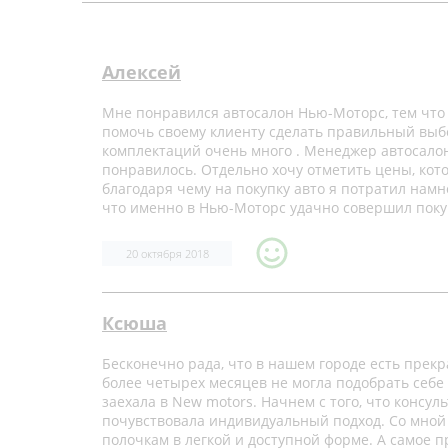
Алексей
Мне понравился автосалон Нью-Моторс, тем что 
помочь своему клиенту сделать правильный выбор
комплектаций очень много . Менеджер автосалон
понравилось. Отдельно хочу отметить цены, кот
благодаря чему на покупку авто я потратил нам
что именно в Нью-Моторс удачно совершил поку
20 октября 2018
Ксюша
Бесконечно рада, что в нашем городе есть прек
более четырех месяцев не могла подобрать себе 
заехала в New motors. Начнем с того, что консу
почувствовала индивидуальный подход. Со мно
полочкам в легкой и доступной форме. А самое п