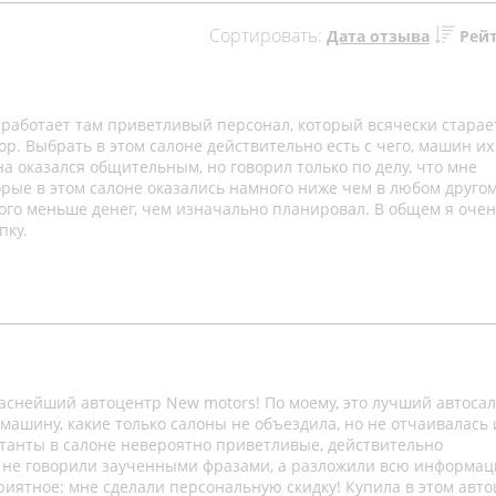
Сортировать:
Дата отзыва
Рей
работает там приветливый персонал, который всячески старае
. Выбрать в этом салоне действительно есть с чего, машин их
а оказался общительным, но говорил только по делу, что мне
орые в этом салоне оказались намного ниже чем в любом другом
ного меньше денег, чем изначально планировал. В общем я очен
пку.
раснейший автоцентр New motors! По моему, это лучший автосал
машину, какие только салоны не объездила, но не отчаивалась 
льтанты в салоне невероятно приветливые, действительно
й не говорили заученными фразами, а разложили всю информа
риятное: мне сделали персональную скидку! Купила в этом авт