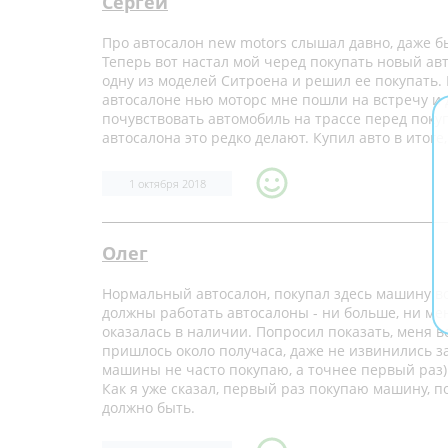
Сергей
Про автосалон new motors слышал давно, даже бы
Теперь вот настал мой черед покупать новый авт
одну из моделей Ситроена и решил ее покупать. П
автосалоне нью моторс мне пошли на встречу и 
почувствовать автомобиль на трассе перед покуп
автосалона это редко делают. Купил авто в итоге,
1 октября 2018
Олег
Нормальный автосалон, покупал здесь машину вс
должны работать автосалоны - ни больше, ни ме
оказалась в наличии. Попросил показать, меня в
пришлось около получаса, даже не извинились за
машины не часто покупаю, а точнее первый раз).
Как я уже сказал, первый раз покупаю машину, по
должно быть.