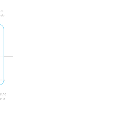
ль.
ебе
В
ина
иле.
к и