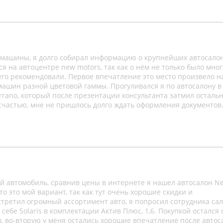
и машины, я долго собирал информацию о крупнейших автосало
я на автоцентре new motors, так как о нём не только было мног
 его рекомендовали. Первое впечатление это место произвело н
ашин разной цветовой гаммы. Прогуливался я по автосалону в
errano, который после презентации консультанта затмил осталь
К счастью, мне не пришлось долго ждать оформления документов
вой автомобиль, сравнив цены в интернете я нашел автосалон N
то это мой вариант, так как тут очень хорошие скидки и
третил огромный ассортимент авто, я попросил сотрудника са
 себе Solaris в комплектации Актив Плюс, 1,6. Покупкой остался
о, во-вторую у меня остались хорошие впечатление после автос