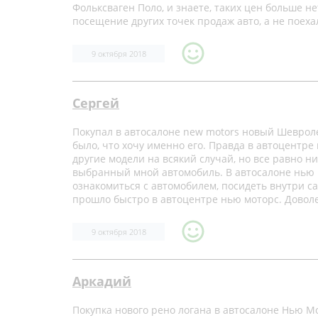
Фольксваген Поло, и знаете, таких цен больше н
посещение других точек продаж авто, а не поехал
9 октября 2018
Сергей
Покупал в автосалоне new motors новый Шевроле
было, что хочу именно его. Правда в автоцентр
другие модели на всякий случай, но все равно н
выбранный мной автомобиль. В автосалоне нью 
ознакомиться с автомобилем, посидеть внутри с
прошло быстро в автоцентре нью моторс. Довол
9 октября 2018
Аркадий
Покупка нового рено логана в автосалоне Нью М