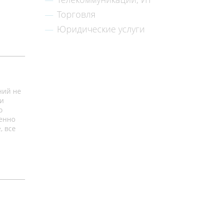
Торговля
Юридические услуги
ний не
 и
о
ценно
, все