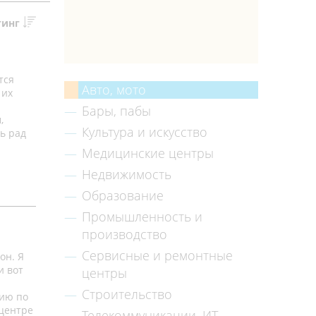
тинг
тся
Авто, мото
 их
Бары, пабы
,
Культура и искусство
ь рад
Медицинские центры
Недвижимость
Образование
Промышленность и
производство
Сервисные и ремонтные
он. Я
и вот
центры
Строительство
цию по
оцентре
Телекоммуникации, ИТ