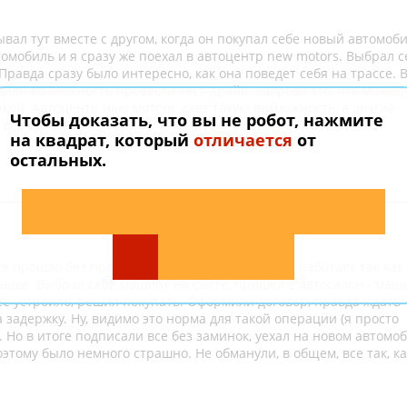
вал тут вместе с другом, когда он покупал себе новый автомоби
омобиль и я сразу же поехал в автоцентр new motors. Выбрал с
равда сразу было интересно, как она поведет себя на трассе. 
дали возможность провести тест-драйв. Здорово это, что можно
кой. Автоцентр нью моторс дает такую возможность, а другие
Чтобы доказать, что вы не робот, нажмите
 все супер!
на квадрат, который
отличается
от
остальных.
е прошло без проблем. Автосалон нью моторс работает так как
ньше. Выбрал себе машину на сайте, пришел в автосалон - маш
се устроило, решил покупать. Оформили договор, правда ждать
 задержку. Ну, видимо это норма для такой операции (я просто
 Но в итоге подписали все без заминок, уехал на новом автомоб
этому было немного страшно. Не обманули, в общем, все так, ка