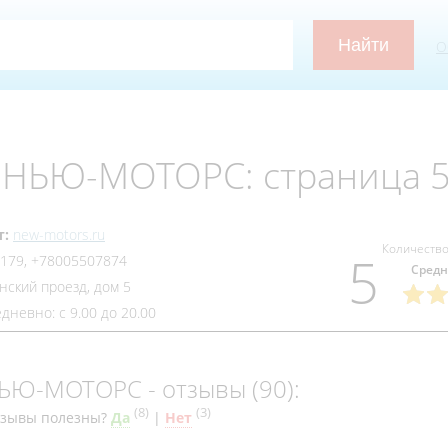
О
 НЬЮ-МОТОРС: страница 
т:
new-motors.ru
Количество
5
179, +78005507874
Средн
нский проезд, дом 5
дневно: с 9.00 до 20.00
ЬЮ-МОТОРС - отзывы (90):
(
8
)
(
3
)
тзывы полезны?
Да
|
Нет