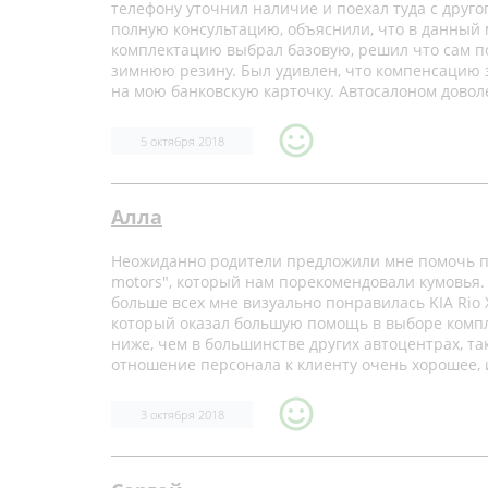
телефону уточнил наличие и поехал туда с друго
полную консультацию, объяснили, что в данный мо
комплектацию выбрал базовую, решил что сам по
зимнюю резину. Был удивлен, что компенсацию з
на мою банковскую карточку. Автосалоном доволе
5 октября 2018
Алла
Неожиданно родители предложили мне помочь пр
motors", который нам порекомендовали кумовья
больше всех мне визуально понравилась KIA Rio
который оказал большую помощь в выборе компле
ниже, чем в большинстве других автоцентрах, та
отношение персонала к клиенту очень хорошее, 
3 октября 2018